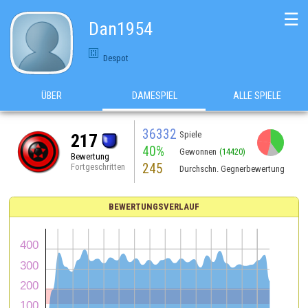
☰
Dan1954
Despot
ÜBER
DAMESPIEL
ALLE SPIELE
36332
Spiele
217
40%
Gewonnen
(14420)
Bewertung
245
Fortgeschritten
Durchschn. Gegnerbewertung
BEWERTUNGSVERLAUF