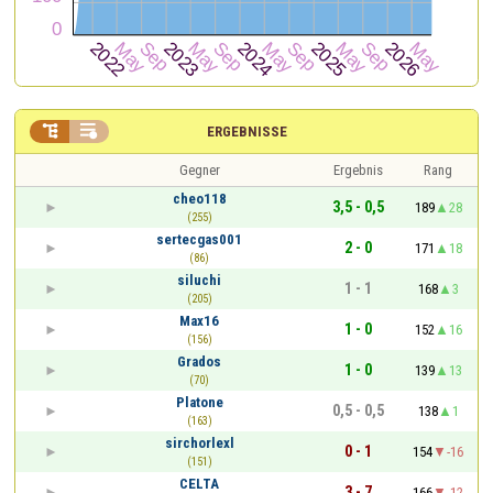


ERGEBNISSE
Gegner
Ergebnis
Rang
cheo118
3,5 - 0,5
189
28
(255)
sertecgas001
2 - 0
171
18
(86)
siluchi
1 - 1
168
3
(205)
Max16
1 - 0
152
16
(156)
Grados
1 - 0
139
13
(70)
Platone
0,5 - 0,5
138
1
(163)
sirchorlexl
0 - 1
154
-16
(151)
CELTA
3 - 7
166
-12