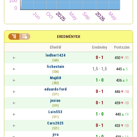


EREDMÉNYEK
Ellenfél
Eredmény
Pontszám
ledher1424
0 - 1
450
-11
(569)
lichestain
1,5 - 1,5
445
5
(506)
Majdi8
1 - 0
436
9
(282)
eduardo ford
0 - 1
446
-10
(571)
josias
0 - 1
459
-13
(519)
Luis553
1 - 0
440
19
(511)
Cars2025
0 - 1
453
-13
(521)
jrra
1 - 0
439
14