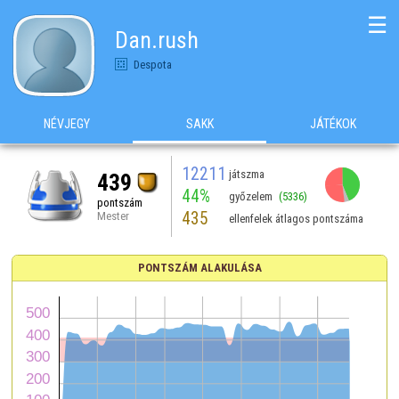
☰
Dan.rush
Despota
NÉVJEGY
SAKK
JÁTÉKOK
12211
játszma
439
44%
győzelem
(5336)
pontszám
435
Mester
ellenfelek átlagos pontszáma
PONTSZÁM ALAKULÁSA