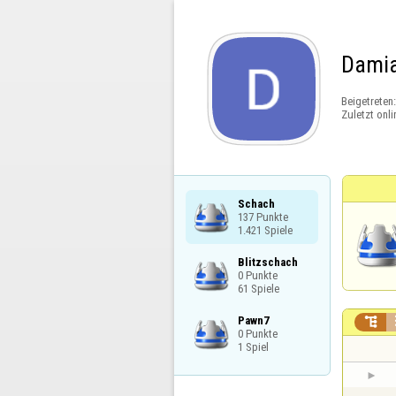
Dami
Beigetreten
Zuletzt onli
Schach

137 Punkte

1.421 Spiele
Blitzschach

0 Punkte

61 Spiele
Pawn7


0 Punkte

1 Spiel