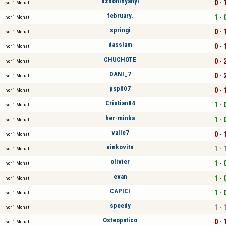
dzsoninyanyi
0 - 
vor 1 Monat
february.
1 - 
vor 1 Monat
springi
0 - 
vor 1 Monat
dasslam
0 - 
vor 1 Monat
CHUCHOTE
0 - 
vor 1 Monat
DANI_7
0 - 
vor 1 Monat
psp007
0 - 
vor 1 Monat
Cristian84
1 - 
vor 1 Monat
her-minka
1 - 
vor 1 Monat
valle7
0 - 
vor 1 Monat
vinkovits
1 - 
vor 1 Monat
olivier
1 - 
vor 1 Monat
evan
1 - 
vor 1 Monat
CAPICI
1 - 
vor 1 Monat
speedy
1 - 
vor 1 Monat
Osteopatico
0 - 
vor 1 Monat