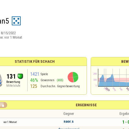
an5
:
8/15/2022
ne:
vor 1 Monat
STATISTIK FÜR SCHACH
BEW
1421
Spiele
131
46%
Gewonnen
(655)
Bewertung
125
Mittelstufe
Durchschn. Gegnerbewertung

ERGEBNISSE
Gegner
Ergeb
naor.s
1 - 
vor 1 Monat