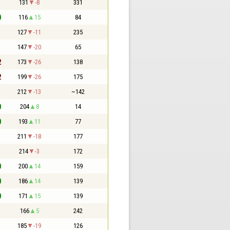
1
131
-8
331
0
116
15
84
1
127
-11
235
1
147
-20
65
2
173
-26
138
2
199
-26
175
1
212
-13
~142
0
204
8
14
0
193
11
77
1
211
-18
177
1
214
-3
172
0
200
14
159
0
186
14
139
0
171
15
139
1
166
5
242
1
185
-19
126