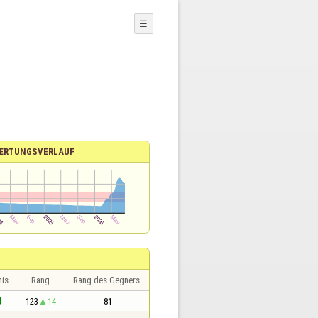
☰
ERTUNGSVERLAUF
nis
Rang
Rang des Gegners
0
123
14
81