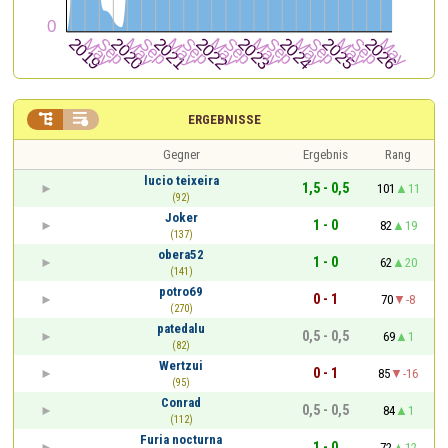


ERGEBNISSE
Gegner
Ergebnis
Rang
lucio teixeira
1,5 - 0,5
101
11
(92)
Joker
1 - 0
82
19
(137)
obera52
1 - 0
62
20
(141)
potro69
0 - 1
70
-8
(270)
patedalu
0,5 - 0,5
69
1
(82)
Wertzui
0 - 1
85
-16
(95)
Conrad
0,5 - 0,5
84
1
(112)
Furia nocturna
1 - 0
72
12