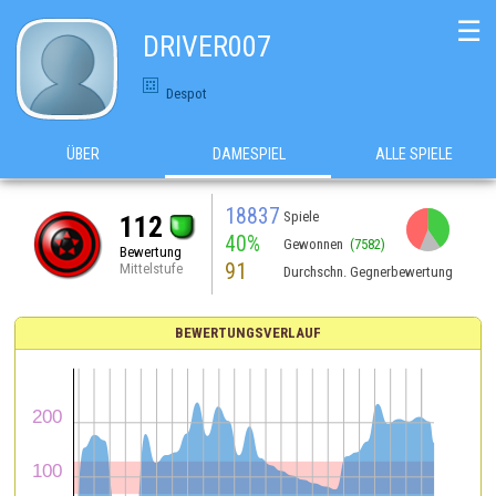
☰
DRIVER007
Despot
ÜBER
DAMESPIEL
ALLE SPIELE
18837
Spiele
112
40%
Gewonnen
(7582)
Bewertung
91
Mittelstufe
Durchschn. Gegnerbewertung
BEWERTUNGSVERLAUF