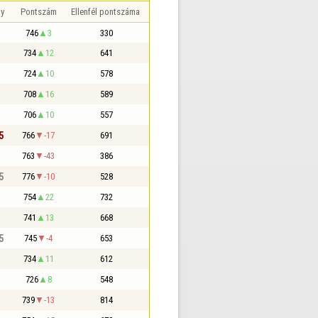
y
Pontszám
Ellenfél pontszáma
746
3
330
734
12
641
724
10
578
708
16
589
706
10
557
5
766
-17
691
763
-43
386
5
776
-10
528
754
22
732
741
13
668
5
745
-4
653
734
11
612
726
8
548
739
-13
814