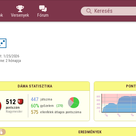



ok
Versenyek
Fórum
t:
1/25/2026
ine:
2 hónapja
DÁMA STATISZTIKA
PONT
447
játszma
512
60%
győzelem
(270)
pontszám
575
Nagymester
ellenfelek átlagos pontszáma

EREDMÉNYEK