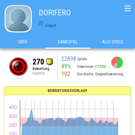
☰
DORIFERO
Despot
ÜBER
DAMESPIEL
ALLE SPIELE
22898
Spiele
270
49%
Gewonnen
(11295)
Bewertung
192
Experte
Durchschn. Gegnerbewertung
BEWERTUNGSVERLAUF