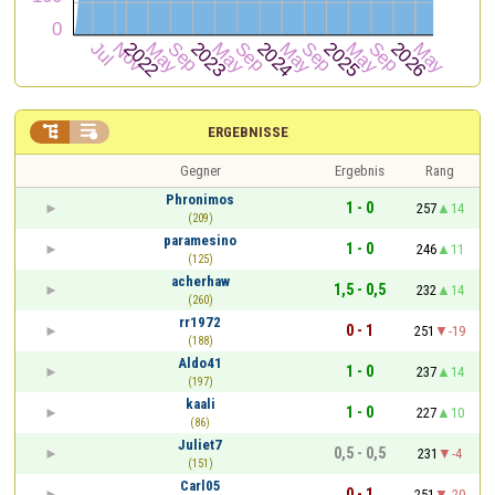


ERGEBNISSE
Gegner
Ergebnis
Rang
Phronimos
1 - 0
257
14
(209)
paramesino
1 - 0
246
11
(125)
acherhaw
1,5 - 0,5
232
14
(260)
rr1972
0 - 1
251
-19
(188)
Aldo41
1 - 0
237
14
(197)
kaali
1 - 0
227
10
(86)
Juliet7
0,5 - 0,5
231
-4
(151)
Carl05
0 - 1
251
-20