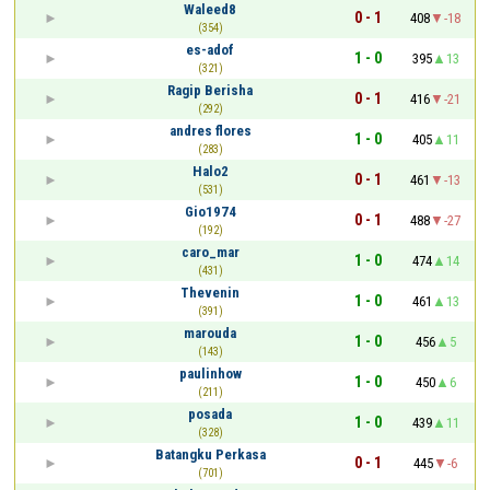
Waleed8
0 - 1
408
-18
(354)
es-adof
1 - 0
395
13
(321)
Ragip Berisha
0 - 1
416
-21
(292)
andres flores
1 - 0
405
11
(283)
Halo2
0 - 1
461
-13
(531)
Gio1974
0 - 1
488
-27
(192)
caro_mar
1 - 0
474
14
(431)
Thevenin
1 - 0
461
13
(391)
marouda
1 - 0
456
5
(143)
paulinhow
1 - 0
450
6
(211)
posada
1 - 0
439
11
(328)
Batangku Perkasa
0 - 1
445
-6
(701)