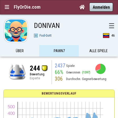
FlyOrDie.com


Anmelden
DONIVAN
☰
Fod-Gott
46
ÜBER
PAWN7
ALLE SPIELE
2437
Spiele
244
66%
Gewonnen
(1597)
Bewertung
306
Experte
Durchschn. Gegnerbewertung
BEWERTUNGSVERLAUF