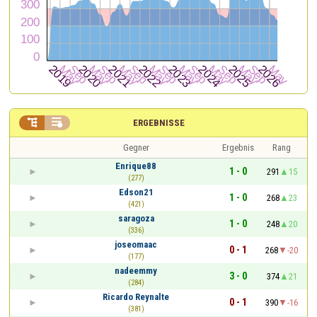


ERGEBNISSE
Gegner
Ergebnis
Rang
Enrique88
1 - 0
291
15
(277)
Edson21
1 - 0
268
23
(421)
saragoza
1 - 0
248
20
(336)
joseomaac
0 - 1
268
-20
(177)
nadeemmy
3 - 0
374
21
(284)
Ricardo Reynalte
0 - 1
390
-16
(381)