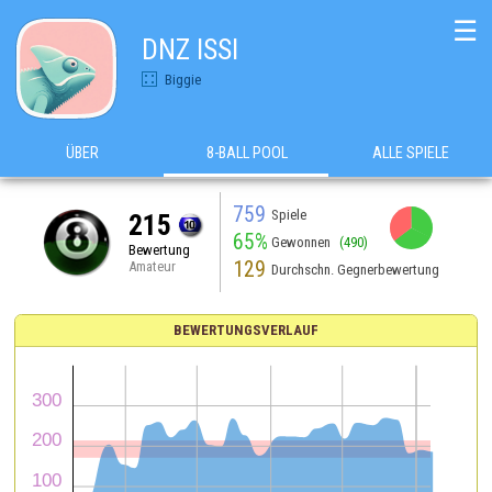
☰
DNZ ISSI
Biggie
ÜBER
8-BALL POOL
ALLE SPIELE
759
Spiele
215
65%
Gewonnen
(490)
Bewertung
129
Amateur
Durchschn. Gegnerbewertung
BEWERTUNGSVERLAUF