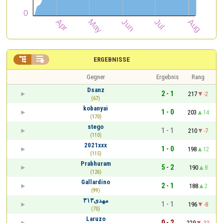


ERGEBNISSE
Gegner
Ergebnis
Rang
Dsanz
2 - 1
217
-2
(67)
kobanyai
1 - 0
203
14
(170)
stego
1 - 1
210
-7
(110)
2021xxx
1 - 0
198
12
(115)
Prabhuram
5 - 2
190
8
(126)
Gallardino
2 - 1
188
2
(99)
۳۱۳مهدی
1 - 1
196
-8
(70)
Laruzo
0 - 2
229
-33