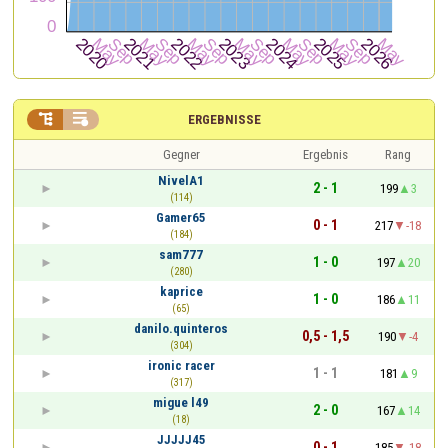


ERGEBNISSE
Gegner
Ergebnis
Rang
NivelA1
2 - 1
199
3
(114)
Gamer65
0 - 1
217
-18
(184)
sam777
1 - 0
197
20
(280)
kaprice
1 - 0
186
11
(65)
danilo.quinteros
0,5 - 1,5
190
-4
(304)
ironic racer
1 - 1
181
9
(317)
migue l49
2 - 0
167
14
(18)
JJJJJ45
0 - 1
185
-18