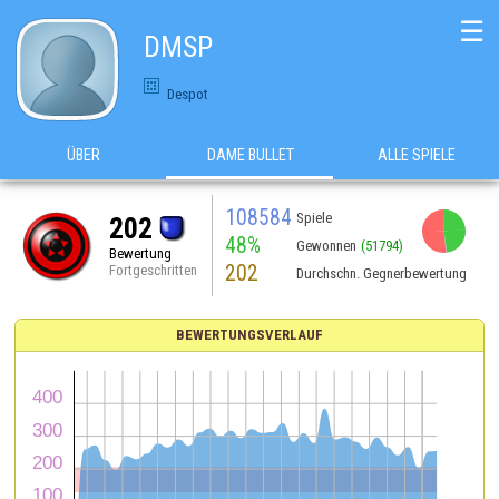
☰
DMSP
Despot
ÜBER
DAME BULLET
ALLE SPIELE
108584
Spiele
202
48%
Gewonnen
(51794)
Bewertung
202
Fortgeschritten
Durchschn. Gegnerbewertung
BEWERTUNGSVERLAUF