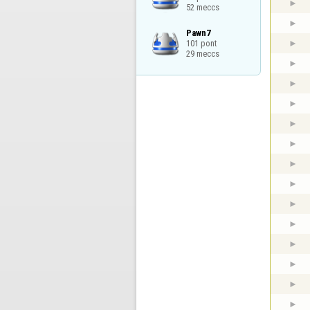
52 meccs
Pawn7

101 pont

29 meccs