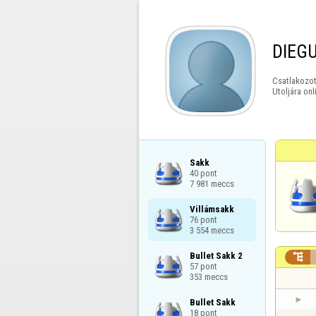
DIEG
Csatlakozot
Utoljára onl
Sakk

40 pont

7 981 meccs
Villámsakk

76 pont

3 554 meccs
Bullet Sakk 2


57 pont

353 meccs
Bullet Sakk

18 pont
