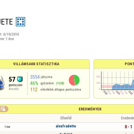
UETE
t:
6/19/2010
ine:
1 éve
VILLÁMSAKK STATISZTIKA
PONT
3554
játszma
57
46%
győzelem
(1628)
pontszám
112
Amatőr
ellenfelek átlagos pontszáma

EREDMÉNYEK
Ellenfél
Eredmén
alexfradette
0 - 1
1 éve