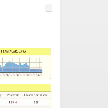
☰
SZÁM ALAKULÁSA
y
Pontszám
Ellenfél pontszáma
85
-9
252