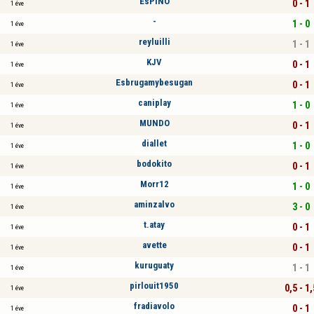
EsPiNO
0 - 1
1 éve
-
1 - 0
1 éve
reyluilli
1 - 1
1 éve
KJV
0 - 1
1 éve
Esbrugamybesugan
0 - 1
1 éve
caniplay
1 - 0
1 éve
MUNDO
0 - 1
1 éve
diallet
1 - 0
1 éve
bodokito
0 - 1
1 éve
Morr12
1 - 0
1 éve
aminzalvo
3 - 0
1 éve
t.atay
0 - 1
1 éve
avette
0 - 1
1 éve
kuruguaty
1 - 1
1 éve
pirlouit1950
0,5 - 1,
1 éve
fradiavolo
0 - 1
1 éve