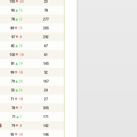
105
-20
23
90
15
78
78
12
277
89
-11
205
97
-8
292
82
15
67
100
-18
61
81
19
145
99
-18
52
79
20
167
53
26
24
71
-18
27
78
-7
305
71
7
171
5
79
-8
142
93
-14
146