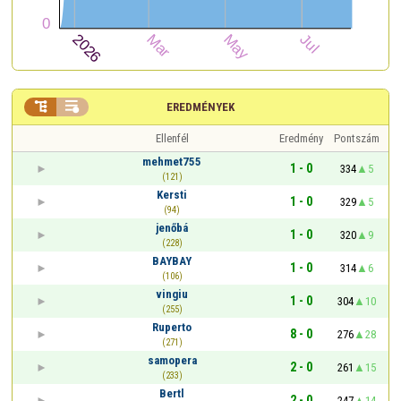


EREDMÉNYEK
Ellenfél
Eredmény
Pontszám
mehmet755
1 - 0
334
5
(121)
Kersti
1 - 0
329
5
(94)
jenőbá
1 - 0
320
9
(228)
BAYBAY
1 - 0
314
6
(106)
vingiu
1 - 0
304
10
(255)
Ruperto
8 - 0
276
28
(271)
samopera
2 - 0
261
15
(233)
Bertl
2 - 0
247
14