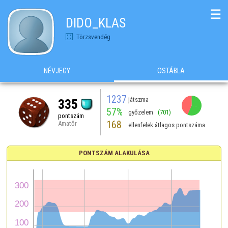
☰
DIDO_KLAS
Törzsvendég
NÉVJEGY
OSTÁBLA
1237
játszma
335
57%
győzelem
(701)
pontszám
168
Amatőr
ellenfelek átlagos pontszáma
PONTSZÁM ALAKULÁSA