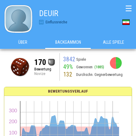
☰
DEUIR
Einflussreiche
ÜBER
BACKGAMMON
ALLE SPIELE
3842
Spiele
170
49%
Gewonnen
(1885)
Bewertung
132
Novize
Durchschn. Gegnerbewertung
BEWERTUNGSVERLAUF