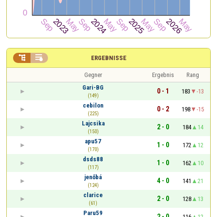


ERGEBNISSE
Gegner
Ergebnis
Rang
Gari-BG
0 - 1
183
-13
(149)
cebilon
0 - 2
198
-15
(225)
Lajcsika
2 - 0
184
14
(150)
apu57
1 - 0
172
12
(170)
dsds88
1 - 0
162
10
(117)
jenőbá
4 - 0
141
21
(124)
clarice
2 - 0
128
13
(61)
Paru59
2 - 0
116
12