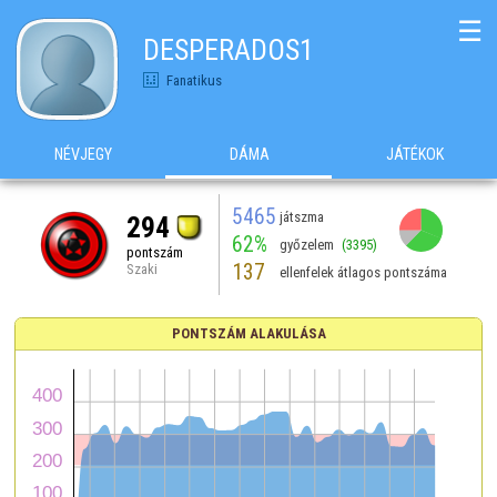
☰
DESPERADOS1
Fanatikus
NÉVJEGY
DÁMA
JÁTÉKOK
5465
játszma
294
62%
győzelem
(3395)
pontszám
137
Szaki
ellenfelek átlagos pontszáma
PONTSZÁM ALAKULÁSA