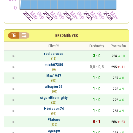


EREDMÉNYEK
Ellenfél
Eredmény
Pontszám
realcaracas
3 - 0
284
10
(13)
mich67380
0,5 - 0,5
295
-11
(0)
Max1947
1 - 0
287
8
(87)
albapier95
1 - 0
278
9
(104)
sigurdthemighty
1 - 0
272
6
(26)
Hérisson74
1 - 0
263
9
(99)
Platone
0 - 1
286
-23
(135)
aguspe
1 - 0
281
5