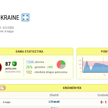
UKRAINE
t:
5/2/2026
ine:
6 napja
DÁMA STATISZTIKA
PON
1344
játszma
87
26%
győzelem
(343)
pontszám
102
Középmezőny
ellenfelek átlagos pontszáma

EREDMÉNYEK
Ellenfél
Eredmén
Liliana6
0 - 1
6 napja