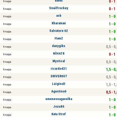
datex
0 - 1
6 napja
Snailfrockey
0 - 1
6 napja
acb
1 - 0
6 napja
Kharaman
1 - 0
6 napja
Salvatore 62
1 - 0
6 napja
Ham2
1 - 0
6 napja
danygibs
0,5 - 0,
6 napja
NİHAT8
0 - 1
6 napja
Mystical
0,5 - 0,
6 napja
ricardo431
1,5 - 0,
6 napja
DRIVER007
0,5 - 0,
6 napja
LuiginoD
1,5 - 1,
6 napja
Agostino6
0,5 - 1,
6 napja
umenesnagavelka
1 - 0
6 napja
Jozu86
1 - 0
6 napja
Kata Strof
1 - 0
6 napja