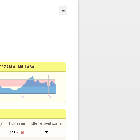
☰
TSZÁM ALAKULÁSA
y
Pontszám
Ellenfél pontszáma
105
-18
72