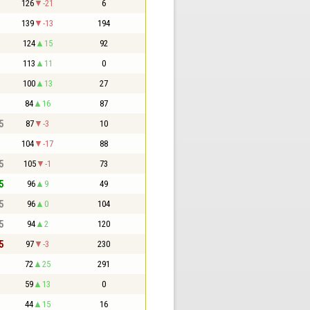
126
-21
6
139
-13
194
124
15
92
113
11
0
100
13
27
84
16
87
5
87
-3
10
104
-17
88
5
105
-1
73
5
96
9
49
5
96
0
104
5
94
2
120
5
97
-3
230
72
25
291
59
13
0
44
15
16