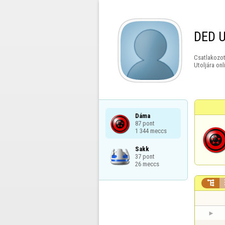
DED 
Csatlakozot
Utoljára onl
Dáma

87 pont

1 344 meccs
Sakk

37 pont

26 meccs
