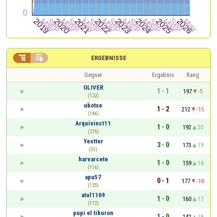


ERGEBNISSE
Gegner
Ergebnis
Rang
OLIVER
1 - 1
197
-5
(122)
ubotxe
1 - 2
212
-15
(146)
Arquivinct11
1 - 0
192
20
(276)
Yestter
3 - 0
173
19
(51)
harvarcete
1 - 0
159
14
(116)
apu57
0 - 1
177
-18
(125)
atul1169
1 - 0
160
17
(172)
pupi el tiburon
1 - 0
142
18