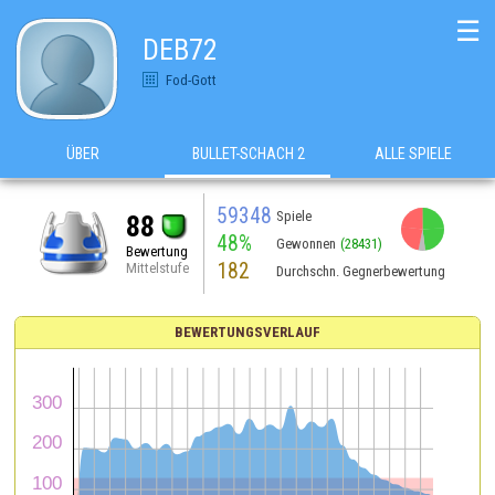
☰
DEB72
Fod-Gott
ÜBER
BULLET-SCHACH 2
ALLE SPIELE
59348
Spiele
88
48%
Gewonnen
(28431)
Bewertung
182
Mittelstufe
Durchschn. Gegnerbewertung
BEWERTUNGSVERLAUF