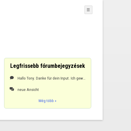
☰
Legfrissebb fórumbejegyzések
Hallo Tony. Danke für dein Input. Ich gewöhne mich erstmal nur schlecht daran.... Danke trotzde

neue Ansicht

Még több »