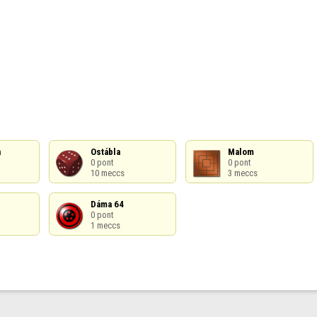


Ostábla

Malom

0 pont

0 pont

10 meccs
3 meccs
Dáma 64

0 pont

1 meccs