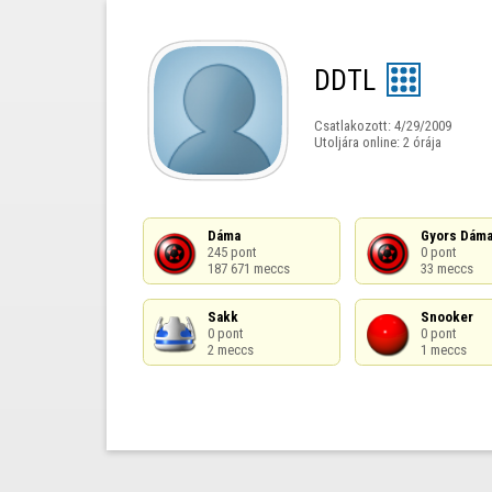
DDTL
Csatlakozott:
4/29/2009
Utoljára online:
2 órája
Dáma

Gyors Dáma
245 pont

0 pont

187 671 meccs
33 meccs
Sakk

Snooker

0 pont

0 pont

2 meccs
1 meccs