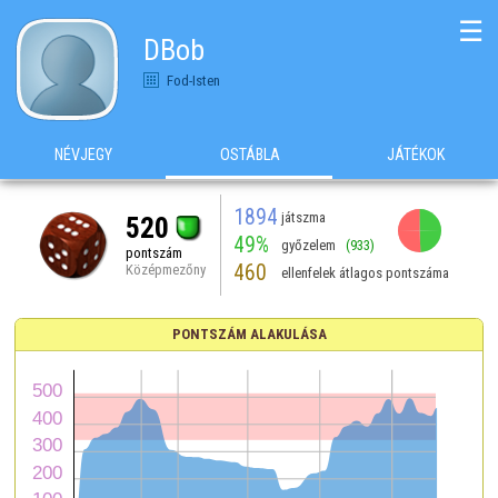
☰
DBob
Fod-Isten
NÉVJEGY
OSTÁBLA
JÁTÉKOK
1894
játszma
520
49%
győzelem
(933)
pontszám
460
Középmezőny
ellenfelek átlagos pontszáma
PONTSZÁM ALAKULÁSA