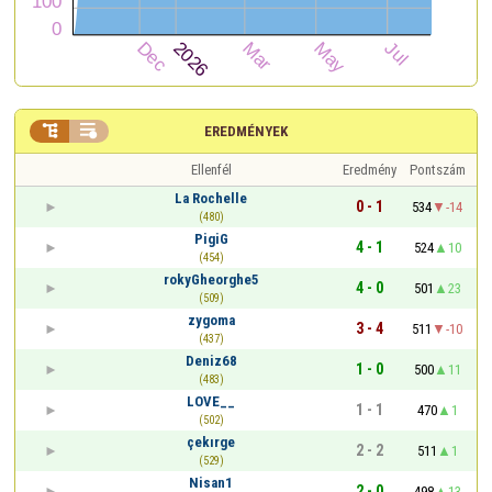


EREDMÉNYEK
Ellenfél
Eredmény
Pontszám
La Rochelle
0 - 1
534
-14
(480)
PigiG
4 - 1
524
10
(454)
rokyGheorghe5
4 - 0
501
23
(509)
zygoma
3 - 4
511
-10
(437)
Deniz68
1 - 0
500
11
(483)
LOVE__
1 - 1
470
1
(502)
çekırge
2 - 2
511
1
(529)
Nisan1
2 - 0
498
13