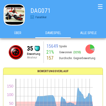
☰
DAG071
Fanatiker
ÜBER
DAMESPIEL
ALLE SPIELE
15649
Spiele
35
21%
Gewonnen
(3255)
Bewertung
157
Amateur
Durchschn. Gegnerbewertung
BEWERTUNGSVERLAUF