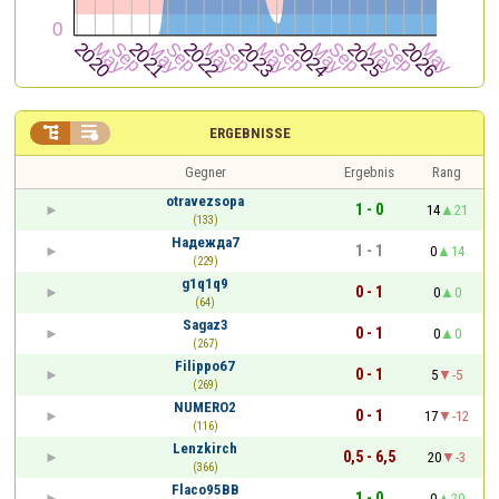


ERGEBNISSE
Gegner
Ergebnis
Rang
otravezsopa
1 - 0
14
21
(133)
Надежда7
1 - 1
0
14
(229)
g1q1q9
0 - 1
0
0
(64)
Sagaz3
0 - 1
0
0
(267)
Filippo67
0 - 1
5
-5
(269)
NUMERO2
0 - 1
17
-12
(116)
Lenzkirch
0,5 - 6,5
20
-3
(366)
Flaco95BB
1 - 0
0
20