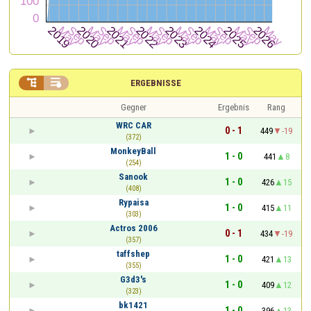


ERGEBNISSE
Gegner
Ergebnis
Rang
WRC CAR
0 - 1
449
-19
(372)
MonkeyBall
1 - 0
441
8
(254)
Sanook
1 - 0
426
15
(408)
Rypaisa
1 - 0
415
11
(303)
Actros 2006
0 - 1
434
-19
(357)
taffshep
1 - 0
421
13
(355)
G3d3's
1 - 0
409
12
(323)
bk1421
1 - 0
396
13