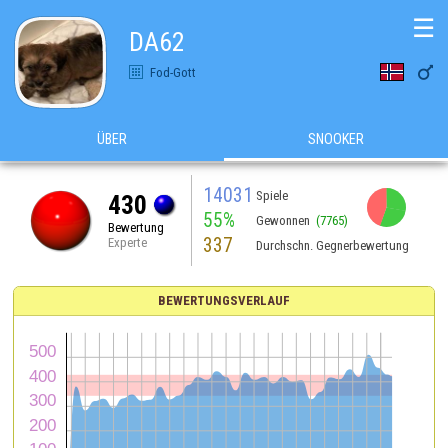
☰
DA62

Fod-Gott
ÜBER
SNOOKER
14031
Spiele
430
55%
Gewonnen
(7765)
Bewertung
337
Experte
Durchschn. Gegnerbewertung
BEWERTUNGSVERLAUF