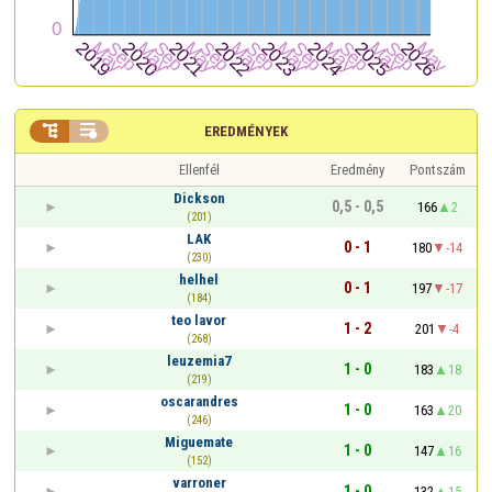


EREDMÉNYEK
Ellenfél
Eredmény
Pontszám
Dickson
0,5 - 0,5
166
2
(201)
LAK
0 - 1
180
-14
(230)
helhel
0 - 1
197
-17
(184)
teo lavor
1 - 2
201
-4
(268)
leuzemia7
1 - 0
183
18
(219)
oscarandres
1 - 0
163
20
(246)
Miguemate
1 - 0
147
16
(152)
varroner
1 - 0
132
15