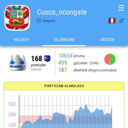
☰
Cusco_ocongate

Despota
NÉVJEGY
VILLÁMSAKK
JÁTÉKOK
10654
játszma
168
49%
győzelem
(5186)
pontszám
187
Haladó
ellenfelek átlagos pontszáma
PONTSZÁM ALAKULÁSA