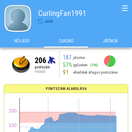
☰
CurlingFan1991
Jelölt
NÉVJEGY
CURLING
JÁTÉKOK
187
játszma
206
57%
győzelem
(106)
pontszám
91
Haladó
ellenfelek átlagos pontszáma
PONTSZÁM ALAKULÁSA