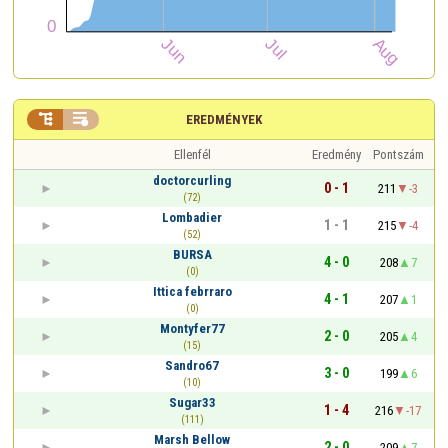


EREDMÉNYEK
Ellenfél
Eredmény
Pontszám
doctorcurling
0 - 1
211
-3
(72)
Lombadier
1 - 1
215
-4
(52)
BURSA
4 - 0
208
7
(0)
Ittica febrraro
4 - 1
207
1
(0)
Montyfer77
2 - 0
205
4
(15)
Sandro67
3 - 0
199
6
(10)
Sugar33
1 - 4
216
-17
(111)
Marsh Bellow
2 - 0
209
7