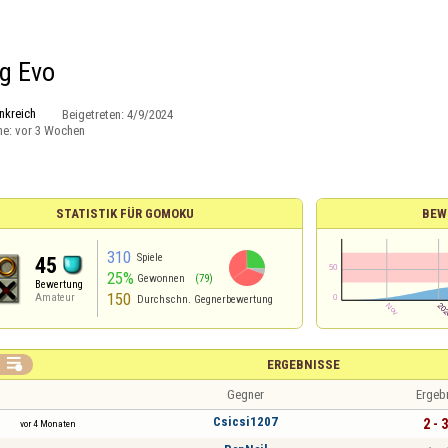
ng Evo
nkreich
Beigetreten:
4/9/2024
ne:
vor 3 Wochen
STATISTIK FÜR GOMOKU
BEW
310
Spiele
45
25%
Gewonnen
(79)
Bewertung
150
Amateur
Durchschn. Gegnerbewertung

ERGEBNISSE
Gegner
Ergeb
Csicsi1207
2 - 
vor 4 Monaten