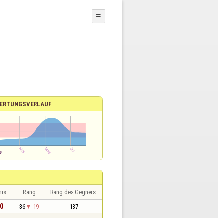
☰
ERTUNGSVERLAUF
nis
Rang
Rang des Gegners
30
36
-19
137