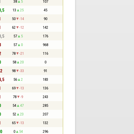
1
38
5
107
0,5
13
25
45
1
50
-14
90
1
62
-12
142
0,5
57
5
176
3
57
0
968
2
78
-21
116
0
58
20
0
22
98
-33
91
4,5
56
2
183
1
69
-13
136
1
78
-9
243
0
54
47
285
0
52
23
207
1
65
-13
132
 0
0
54
296