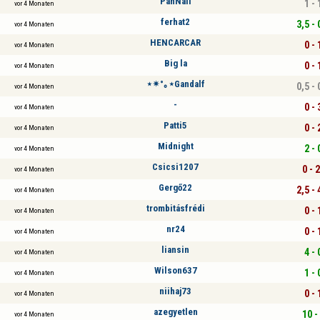
PanNail
1 - 
vor 4 Monaten
ferhat2
3,5 - 
vor 4 Monaten
HENCARCAR
0 - 
vor 4 Monaten
Big la
0 - 
vor 4 Monaten
⋆✴︎°｡⋆Gandalf
0,5 - 
vor 4 Monaten
-
0 - 
vor 4 Monaten
Patti5
0 - 
vor 4 Monaten
Midnight
2 - 
vor 4 Monaten
Csicsi1207
0 - 
vor 4 Monaten
Gergő22
2,5 - 
vor 4 Monaten
trombitásfrédi
0 - 
vor 4 Monaten
nr24
0 - 
vor 4 Monaten
liansin
4 - 
vor 4 Monaten
Wilson637
1 - 
vor 4 Monaten
niihaj73
0 - 
vor 4 Monaten
azegyetlen
10 -
vor 4 Monaten