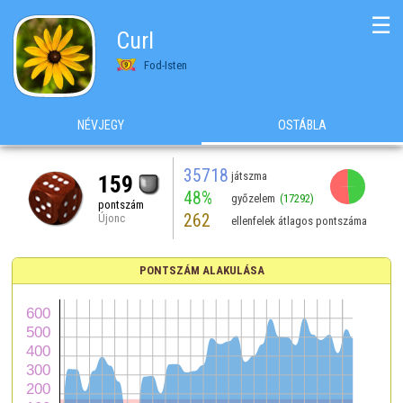
☰
Curl
Fod-Isten
NÉVJEGY
OSTÁBLA
35718
játszma
159
48%
győzelem
(17292)
pontszám
262
Újonc
ellenfelek átlagos pontszáma
PONTSZÁM ALAKULÁSA