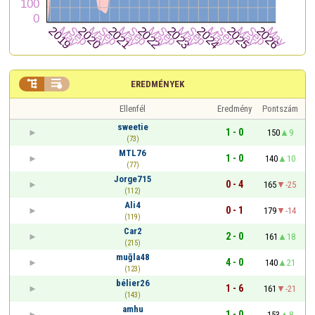


EREDMÉNYEK
Ellenfél
Eredmény
Pontszám
sweetie
1 - 0
150
9
(73)
MTL76
1 - 0
140
10
(77)
Jorge715
0 - 4
165
-25
(112)
Ali4
0 - 1
179
-14
(119)
Car2
2 - 0
161
18
(215)
muğla48
4 - 0
140
21
(123)
bélier26
1 - 6
161
-21
(143)
amhu
1 - 0
153
8