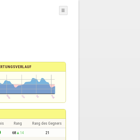
☰
ERTUNGSVERLAUF
nis
Rang
Rang des Gegners
0
68
14
21