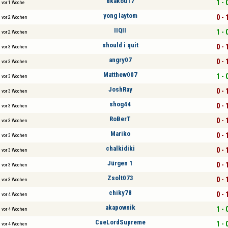
dkakou17
1 - 
vor 1 Woche
yong laytom
0 - 
vor 2 Wochen
IIQII
1 - 
vor 2 Wochen
should i quit
0 - 
vor 3 Wochen
angry07
0 - 
vor 3 Wochen
Matthew007
1 - 
vor 3 Wochen
JoshRay
0 - 
vor 3 Wochen
shog44
0 - 
vor 3 Wochen
RoBerT
0 - 
vor 3 Wochen
Mariko
0 - 
vor 3 Wochen
chalkidiki
0 - 
vor 3 Wochen
Jürgen 1
0 - 
vor 3 Wochen
Zsolt073
0 - 
vor 3 Wochen
chiky78
0 - 
vor 4 Wochen
akapownik
1 - 
vor 4 Wochen
CueLordSupreme
1 - 
vor 4 Wochen