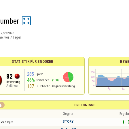
Cumber
:
2/2/2026
ne:
vor 7 Tagen
STATISTIK FÜR SNOOKER
BEW
285
Spiele
82
46%
Gewonnen
(130)
Bewertung
137
Anfänger
Durchschn. Gegnerbewertung

ERGEBNISSE
Gegner
Ergeb
STORY
1 - 
vor 7 Tagen