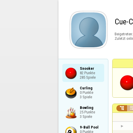
Cue-
Beigetreten
Zuletzt onli
Snooker

82 Punkte

285 Spiele
Curling

0 Punkte

3 Spiele
Bowling


25 Punkte

3 Spiele
9-Ball Pool

0 Punkte
