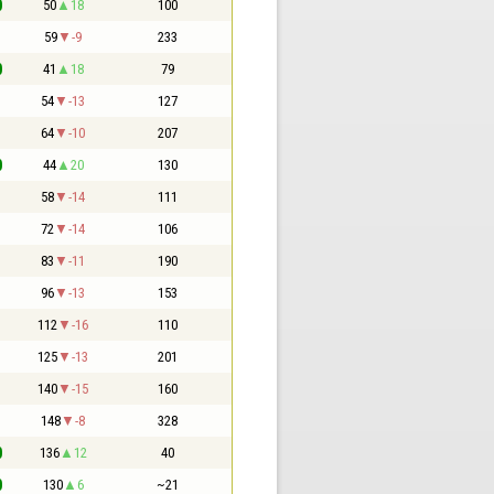
0
50
18
100
1
59
-9
233
0
41
18
79
1
54
-13
127
1
64
-10
207
0
44
20
130
1
58
-14
111
1
72
-14
106
1
83
-11
190
1
96
-13
153
1
112
-16
110
1
125
-13
201
1
140
-15
160
1
148
-8
328
0
136
12
40
0
130
6
~21