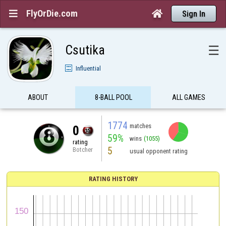
FlyOrDie.com


Sign In
Csutika
☰
Influential
ABOUT
8-BALL POOL
ALL GAMES
1774
matches
0
59%
wins
(1055)
rating
5
Botcher
usual opponent rating
RATING HISTORY