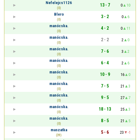
Nefelejcs1126
13 - 7
0
10
(0)
Blero
3 - 2
0
6
(0)
manócska.
4 - 2
0
11
(0)
manócska.
2 - 2
2
0
(0)
manócska.
7 - 6
3
2
(0)
manócska.
6 - 4
2
6
(0)
manócska.
10 - 9
16
0
(0)
manócska.
7 - 5
21
3
(0)
manócska.
9 - 5
27
7
(0)
manócska.
18 - 13
25
3
(0)
manócska.
8 - 5
21
5
(0)
maszatka
5 - 6
23
-1
(39)