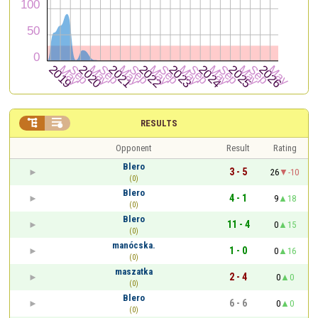


RESULTS
Opponent
Result
Rating
Blero
3 - 5
26
-10
(0)
Blero
4 - 1
9
18
(0)
Blero
11 - 4
0
15
(0)
manócska.
1 - 0
0
16
(0)
maszatka
2 - 4
0
0
(0)
Blero
6 - 6
0
0
(0)