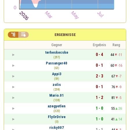


ERGEBNISSE
Gegner
Ergebnis
Rang
terheskecske
0 - 4
44
-11
(297)
Passanger40
0 - 1
60
-16
(63)
Appi3
2 - 3
67
-7
(59)
zolis
0 - 1
76
-9
(238)
Mario.01
1 - 2
81
-5
(138)
azegyetlen
1 - 0
55
26
(320)
FlyOrDrive
1 - 0
41
14
(0)
ricky007
1 - 1
44
-3