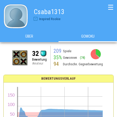
☰
Csaba1313
Inspired Rookie
ÜBER
GOMOKU
209
Spiele
32
35%
Gewonnen
(74)
Bewertung
94
Amateur
Durchschn. Gegnerbewertung
BEWERTUNGSVERLAUF