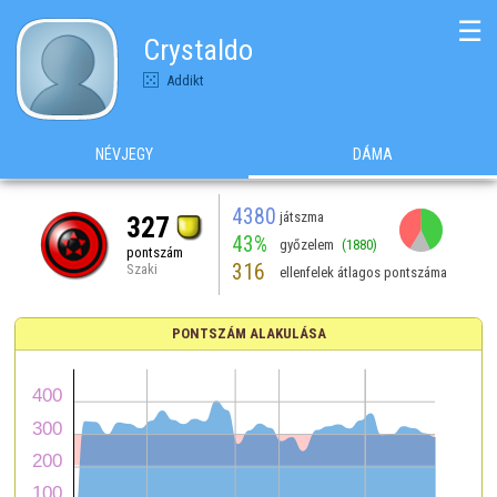
☰
Crystaldo
Addikt
NÉVJEGY
DÁMA
4380
játszma
327
43%
győzelem
(1880)
pontszám
316
Szaki
ellenfelek átlagos pontszáma
PONTSZÁM ALAKULÁSA