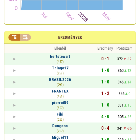


EREDMÉNYEK
Ellenfél
Eredmény
Pontszám
bertstewart
0 - 1
372
-12
(457)
Thiago17
1 - 0
360
12
(269)
BRASIL2026
1 - 0
346
14
(299)
FRANTEX
1 - 2
346
0
(461)
pierrot59
1 - 0
331
15
(307)
Fibi
4 - 0
305
26
(263)
Dungeon
0 - 4
341
-36
(267)
Miguel11
1 - 0
328
13