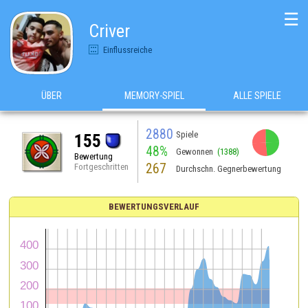
☰
Criver
Einflussreiche
ÜBER
MEMORY-SPIEL
ALLE SPIELE
2880
Spiele
155
48%
Gewonnen
(1388)
Bewertung
267
Fortgeschritten
Durchschn. Gegnerbewertung
BEWERTUNGSVERLAUF