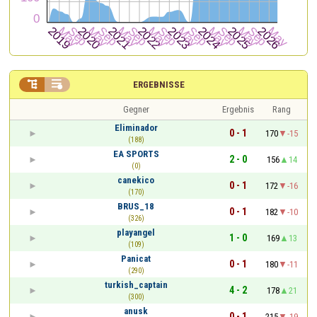


ERGEBNISSE
Gegner
Ergebnis
Rang
Eliminador
0 - 1
170
-15
(188)
EA SPORTS
2 - 0
156
14
(0)
canekico
0 - 1
172
-16
(170)
BRUS_18
0 - 1
182
-10
(326)
playangel
1 - 0
169
13
(109)
Panicat
0 - 1
180
-11
(290)
turkish_captain
4 - 2
178
21
(300)
anusk
0 - 1
215
-19