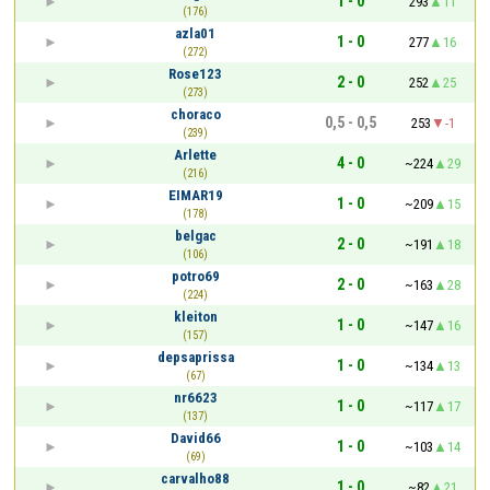
1 - 0
293
11
(176)
azla01
1 - 0
277
16
(272)
Rose123
2 - 0
252
25
(273)
choraco
0,5 - 0,5
253
-1
(239)
Arlette
4 - 0
~224
29
(216)
EIMAR19
1 - 0
~209
15
(178)
belgac
2 - 0
~191
18
(106)
potro69
2 - 0
~163
28
(224)
kleiton
1 - 0
~147
16
(157)
depsaprissa
1 - 0
~134
13
(67)
nr6623
1 - 0
~117
17
(137)
David66
1 - 0
~103
14
(69)
carvalho88
1 - 0
~82
21