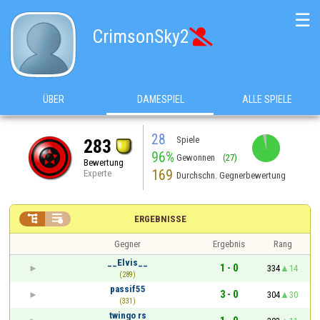
☰
CrimsonSky2

ÜBER
DAMESPIEL
ALLE SPIELE
28
Spiele
283
96%
Gewonnen
(27)
Bewertung
169
Experte
Durchschn. Gegnerbewertung


ERGEBNISSE
Gegner
Ergebnis
Rang
__Elvis__
1 - 0
334
14
(289)
passif55
3 - 0
304
30
(331)
twingo rs