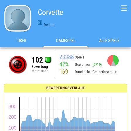
☰
Corvette
Despot
ÜBER
DAMESPIEL
ALLE SPIELE
23388
Spiele
102
42%
Gewonnen
(9719)
Bewertung
169
Mittelstufe
Durchschn. Gegnerbewertung
BEWERTUNGSVERLAUF