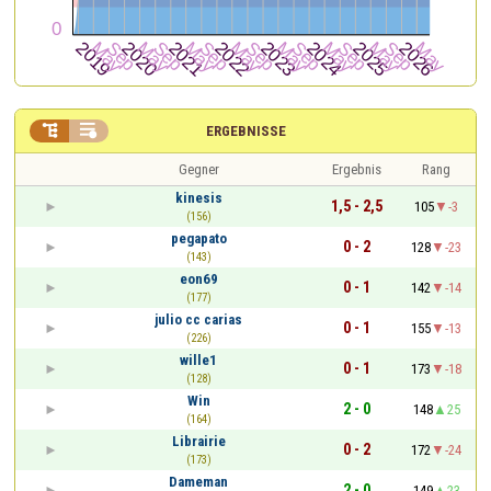


ERGEBNISSE
Gegner
Ergebnis
Rang
kinesis
1,5 - 2,5
105
-3
(156)
pegapato
0 - 2
128
-23
(143)
eon69
0 - 1
142
-14
(177)
julio cc carias
0 - 1
155
-13
(226)
wille1
0 - 1
173
-18
(128)
Win
2 - 0
148
25
(164)
Librairie
0 - 2
172
-24
(173)
Dameman
2 - 0
149
23