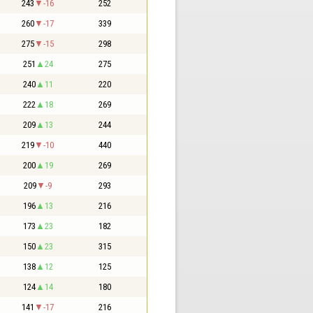
243
-16
252
260
-17
339
275
-15
298
251
24
275
240
11
220
222
18
269
209
13
244
219
-10
440
200
19
269
209
-9
293
196
13
216
173
23
182
150
23
315
138
12
125
124
14
180
141
-17
216