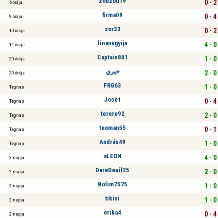
zouzou19
0 - 2
6 órája
firma09
0 - 4
9 órája
zor33
0 - 2
10 órája
linanagyija
4 - 0
11 órája
Captain801
1 - 0
20 órája
خيري
2 - 0
20 órája
FRG63
1 - 0
Tegnap
José1
0 - 4
Tegnap
terere92
2 - 0
Tegnap
teoman55
0 - 1
Tegnap
András49
1 - 0
Tegnap
aLEON
4 - 0
2 napja
DareDevil25
2 - 0
2 napja
Nolim7575
1 - 0
2 napja
tikisi
1 - 0
2 napja
erika4
0 - 4
2 napja