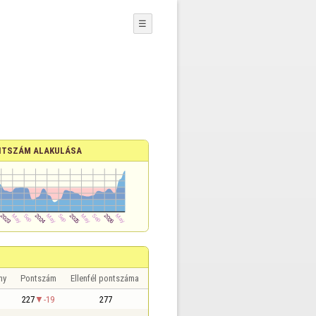
☰
TSZÁM ALAKULÁSA
ny
Pontszám
Ellenfél pontszáma
227
-19
277