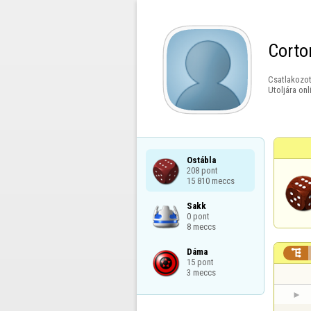
Corto
Csatlakozot
Utoljára onl
Ostábla

208 pont

15 810 meccs
Sakk

0 pont

8 meccs
Dáma


15 pont

3 meccs