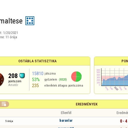
maltese
t:
1/20/2021
ine:
11 órája
OSTÁBLA STATISZTIKA
PON
15810
játszma
208
53%
győzelem
(8320)
pontszám
235
Amatőr
ellenfelek átlagos pontszáma

EREDMÉNYEK
Ellenfél
Eredmé
baranlar
0 - 4
5 órája