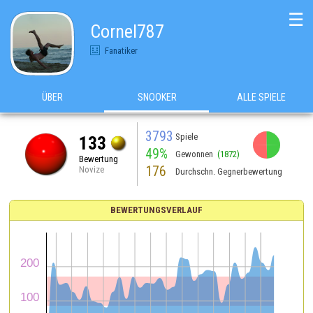
☰
Cornel787
Fanatiker
ÜBER
SNOOKER
ALLE SPIELE
3793
Spiele
133
49%
Gewonnen
(1872)
Bewertung
176
Novize
Durchschn. Gegnerbewertung
BEWERTUNGSVERLAUF