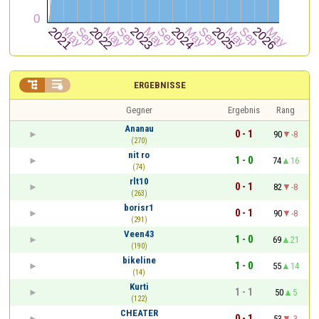


ERGEBNISSE
Gegner
Ergebnis
Rang
Ananau
0 - 1
90
-8
(270)
nit ro
1 - 0
74
16
(74)
rlt10
0 - 1
82
-8
(263)
borisr1
0 - 1
90
-8
(291)
Veen43
1 - 0
69
21
(190)
bikeline
1 - 0
55
14
(14)
Kurti
1 - 1
50
5
(122)
CHEATER
0 - 1
53
-3