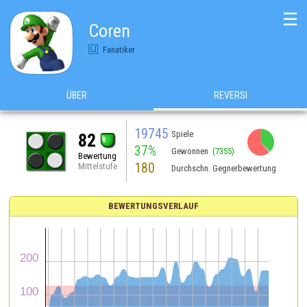
☰
Coren
Fanatiker
ÜBER
REVERSI
19745
Spiele
82
37%
Gewonnen
(7355)
Bewertung
180
Mittelstufe
Durchschn. Gegnerbewertung
BEWERTUNGSVERLAUF