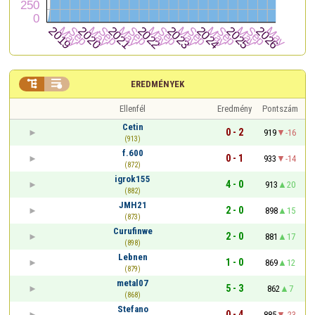


EREDMÉNYEK
Ellenfél
Eredmény
Pontszám
Cetin
0 - 2
919
-16
(913)
f.600
0 - 1
933
-14
(872)
igrok155
4 - 0
913
20
(882)
JMH21
2 - 0
898
15
(873)
Curufinwe
2 - 0
881
17
(898)
Lebnen
1 - 0
869
12
(879)
metal07
5 - 3
862
7
(868)
Stefano
0 - 4
885
-23