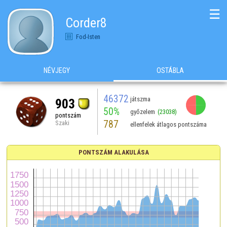
☰
Corder8
Fod-Isten
NÉVJEGY
OSTÁBLA
46372
játszma
903
50%
győzelem
(23038)
pontszám
787
Szaki
ellenfelek átlagos pontszáma
PONTSZÁM ALAKULÁSA