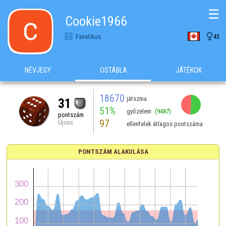
☰
Cookie1966

Fanatikus
43
NÉVJEGY
OSTÁBLA
JÁTÉKOK
18670
játszma
31
51%
győzelem
(9487)
pontszám
97
Újonc
ellenfelek átlagos pontszáma
PONTSZÁM ALAKULÁSA