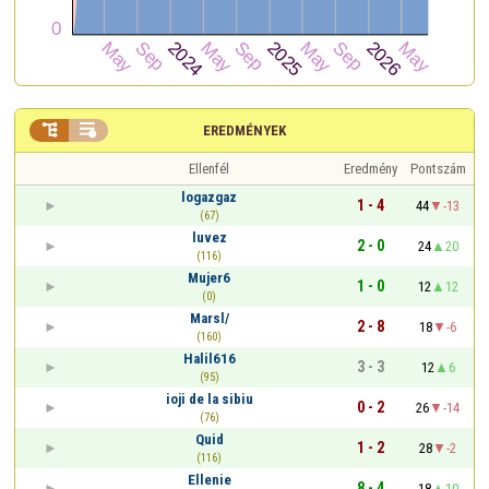


EREDMÉNYEK
Ellenfél
Eredmény
Pontszám
logazgaz
1 - 4
44
-13
(67)
luvez
2 - 0
24
20
(116)
Mujer6
1 - 0
12
12
(0)
Marsl/
2 - 8
18
-6
(160)
Halil616
3 - 3
12
6
(95)
ioji de la sibiu
0 - 2
26
-14
(76)
Quid
1 - 2
28
-2
(116)
Ellenie
8 - 4
18
10