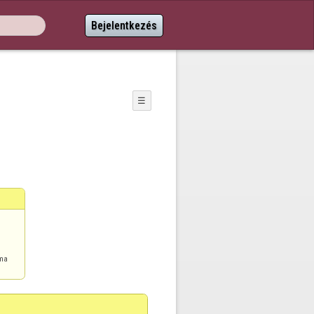
Bejelentkezés
☰
áma