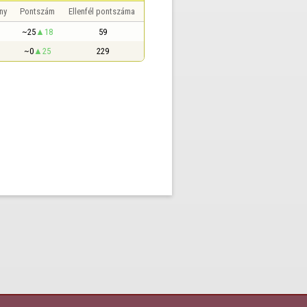
ny
Pontszám
Ellenfél pontszáma
~25
18
59
~0
25
229