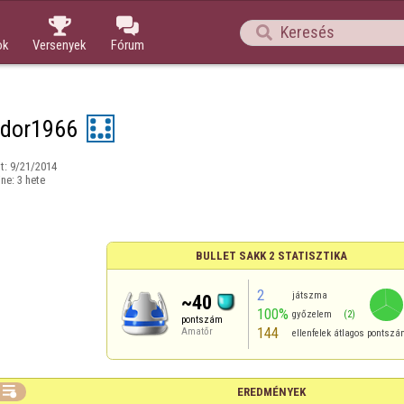



ok
Versenyek
Fórum
dor1966
t:
9/21/2014
ine:
3 hete
BULLET SAKK 2 STATISZTIKA
2
játszma
~40
100%
győzelem
(2)
pontszám
144
Amatőr
ellenfelek átlagos pontsz

EREDMÉNYEK