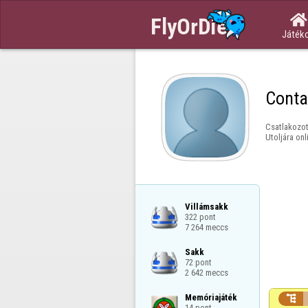

Játék
Conta
Csatlakozot
Utoljára onl
Villámsakk

322 pont

7 264 meccs
Sakk

72 pont

2 642 meccs
Memóriajáték


14 pont
