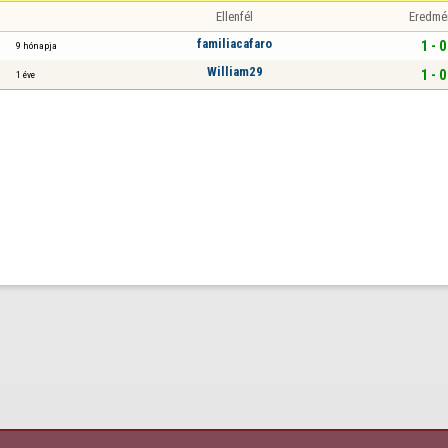
Ellenfél
Eredmé
familiacafaro
1 - 0
9 hónapja
William29
1 - 0
1 éve