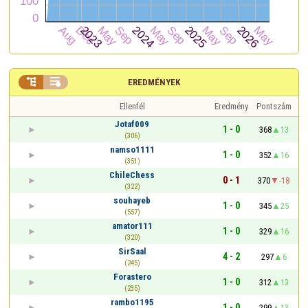


EREDMÉNYEK
Ellenfél
Eredmény
Pontszám
Jotaf009
1 - 0
368
13
(306)
namso1111
1 - 0
352
16
(351)
ChileChess
0 - 1
370
-18
(322)
souhayeb
1 - 0
345
25
(557)
amator111
1 - 0
329
16
(320)
SirSaal
4 - 2
297
6
(245)
Forastero
1 - 0
312
13
(235)
rambo1195
1 - 0
299
13