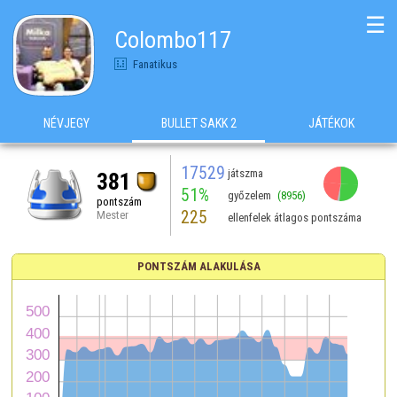
☰
Colombo117
Fanatikus
NÉVJEGY
BULLET SAKK 2
JÁTÉKOK
17529
játszma
381
51%
győzelem
(8956)
pontszám
225
Mester
ellenfelek átlagos pontszáma
PONTSZÁM ALAKULÁSA