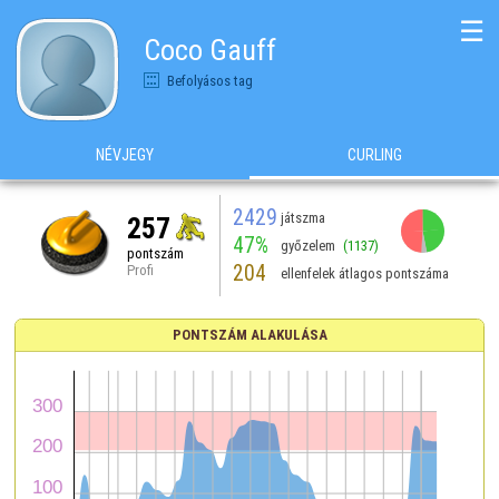
☰
Coco Gauff
Befolyásos tag
NÉVJEGY
CURLING
2429
játszma
257
47%
győzelem
(1137)
pontszám
204
Profi
ellenfelek átlagos pontszáma
PONTSZÁM ALAKULÁSA