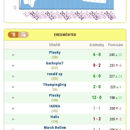


EREDMÉNYEK
Ellenfél
Eredmény
Pontszám
Plesky
6 - 0
245
20
(223)
backspin7
0 - 2
251
-6
(327)
ronald sp
6 - 0
227
24
(273)
ThumpingDrip
2 - 0
223
4
(36)
Plesky
12 - 0
198
25
(146)
IADNA
1 - 1
200
-2
(133)
Halls
1 - 3
205
-5
(274)
Marsh Bellow
1 - 1
206
-1