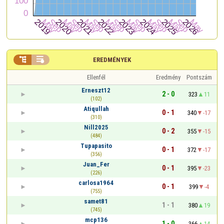


EREDMÉNYEK
Ellenfél
Eredmény
Pontszám
Erneszt12
2 - 0
323
11
(102)
Atiqullah
0 - 1
340
-17
(310)
Nill2025
0 - 2
355
-15
(484)
Tupapasito
0 - 1
372
-17
(356)
Juan_Fer
0 - 1
395
-23
(226)
carlosa1964
0 - 1
399
-4
(755)
samet81
1 - 1
380
19
(745)
mcp136
1 - 0
366
14