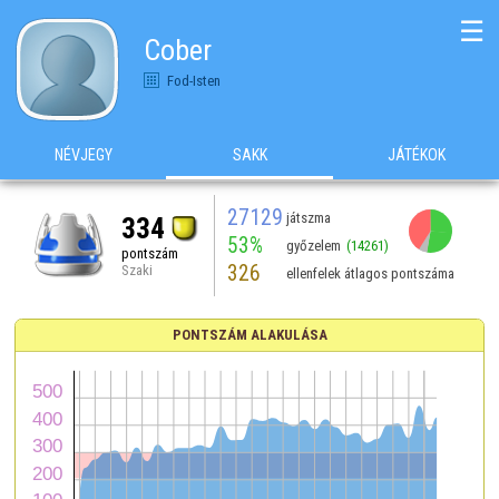
☰
Cober
Fod-Isten
NÉVJEGY
SAKK
JÁTÉKOK
27129
játszma
334
53%
győzelem
(14261)
pontszám
326
Szaki
ellenfelek átlagos pontszáma
PONTSZÁM ALAKULÁSA