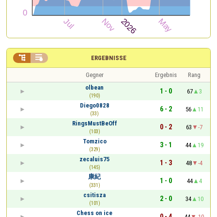


ERGEBNISSE
Gegner
Ergebnis
Rang
olbean
1 - 0
67
3
(190)
Diego0828
6 - 2
56
11
(33)
RingsMustBeOff
0 - 2
63
-7
(103)
Tomzico
3 - 1
44
19
(329)
zecaluis75
1 - 3
48
-4
(145)
康紀
1 - 0
44
4
(331)
csitisza
2 - 0
34
10
(101)
Chess on ice
0 - 4
44
-10