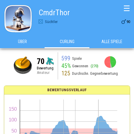
☰
CmdrThor

Süchtler
90
ÜBER
CURLING
ALLE SPIELE
599
Spiele
70
45%
Gewonnen
(270)
Bewertung
125
Amateur
Durchschn. Gegnerbewertung
BEWERTUNGSVERLAUF