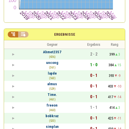


ERGEBNISSE
Gegner
Ergebnis
Rang
Ahmet2357
2 - 2
399
3
(436)
uncong
1 - 0
384
15
(361)
lapde
0 - 1
393
-9
(563)
almus
0 - 1
403
-10
(529)
Time.
0 - 1
417
-14
(461)
freeon
1 - 1
414
3
(460)
bobkraz
0 - 1
425
-11
(533)
simplan
0 - 1
439
-14