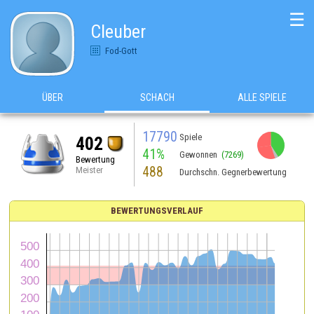
☰
Cleuber
Fod-Gott
ÜBER
SCHACH
ALLE SPIELE
17790
Spiele
402
41%
Gewonnen
(7269)
Bewertung
488
Meister
Durchschn. Gegnerbewertung
BEWERTUNGSVERLAUF