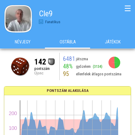
☰
Cle9
Fanatikus
NÉVJEGY
OSTÁBLA
JÁTÉKOK
6481
játszma
142
48%
győzelem
(3134)
pontszám
95
Újonc
ellenfelek átlagos pontszáma
PONTSZÁM ALAKULÁSA