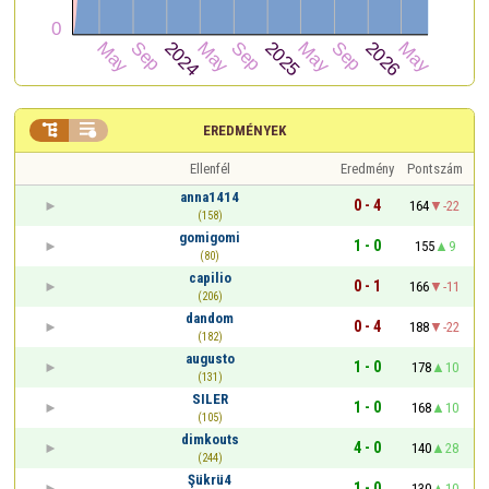


EREDMÉNYEK
Ellenfél
Eredmény
Pontszám
anna1414
0 - 4
164
-22
(158)
gomigomi
1 - 0
155
9
(80)
capilio
0 - 1
166
-11
(206)
dandom
0 - 4
188
-22
(182)
augusto
1 - 0
178
10
(131)
SILER
1 - 0
168
10
(105)
dimkouts
4 - 0
140
28
(244)
Şükrü4
1 - 0
130
10