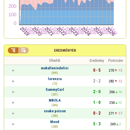


EREDMÉNYEK
Ellenfél
Eredmény
Pontszám
mahallenindelisi
0 - 5
270
-15
(399)
lorenzıa
2 - 2
282
-12
(72)
SammyCurl
2 - 0
266
16
(261)
MBOLA
1 - 0
254
12
(246)
snake poison
0 - 2
271
-17
(259)
Mood
5 - 3
269
2
(200)