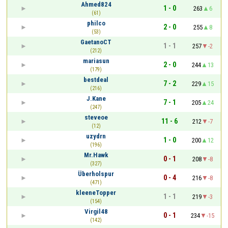
Ahmed824
1 - 0
263
6
(61)
philco
2 - 0
255
8
(53)
GaetanoCT
1 - 1
257
-2
(212)
mariasun
2 - 0
244
13
(179)
bestdeal
7 - 2
229
15
(216)
J.Kane
7 - 1
205
24
(247)
steveoe
11 - 6
212
-7
(12)
uzydrn
1 - 0
200
12
(196)
Mr.Hawk
0 - 1
208
-8
(327)
Überholspur
0 - 4
216
-8
(471)
kleeneTopper
1 - 1
219
-3
(154)
Virgil48
0 - 1
234
-15
(142)