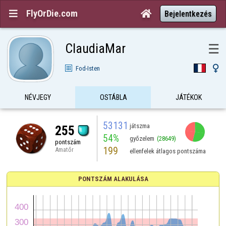
FlyOrDie.com


Bejelentkezés
ClaudiaMar
☰

Fod-Isten
NÉVJEGY
OSTÁBLA
JÁTÉKOK
53131
játszma
255
54%
győzelem
(28649)
pontszám
199
Amatőr
ellenfelek átlagos pontszáma
PONTSZÁM ALAKULÁSA