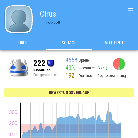
☰
Cirus
Fod-Gott
ÜBER
SCHACH
ALLE SPIELE
9668
Spiele
222
49%
Gewonnen
(4721)
Bewertung
192
Fortgeschritten
Durchschn. Gegnerbewertung
BEWERTUNGSVERLAUF