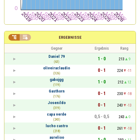


ERGEBNISSE
Gegner
Ergebnis
Rang
Daniel 79
1 - 0
213
9
(63)
oliveiraclaudio
0 - 1
224
-11
(326)
gabojgg
1 - 0
212
12
(119)
Gasthorn
0 - 1
230
-18
(176)
Josenildo
0 - 1
243
-13
(319)
capa verde
0,5 - 0,5
243
0
(243)
lucho castro
0 - 1
261
-18
(218)
aurelioo
1 - 0
250
11