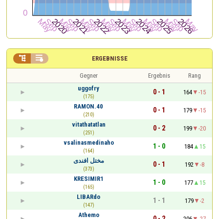


ERGEBNISSE
Gegner
Ergebnis
Rang
uggofry
0 - 1
164
-15
(175)
RAMON.40
0 - 1
179
-15
(210)
vitathatatlan
0 - 2
199
-20
(251)
vsalinasmedinaho
1 - 0
184
15
(164)
مختل افندى
0 - 1
192
-8
(373)
KRESIMIR1
1 - 0
177
15
(165)
LIBARdo
1 - 1
179
-2
(147)
Athemo
0 - 2
206
-27