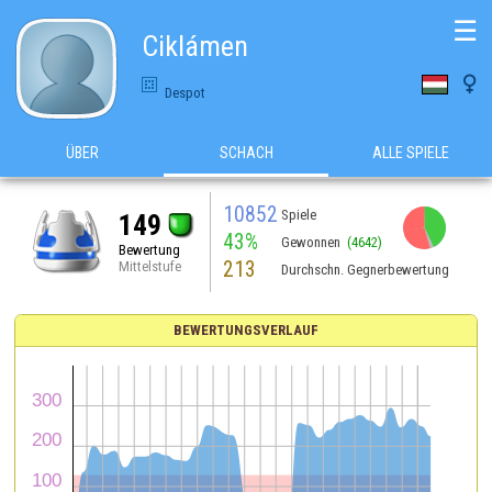
☰
Ciklámen

Despot
ÜBER
SCHACH
ALLE SPIELE
10852
Spiele
149
43%
Gewonnen
(4642)
Bewertung
213
Mittelstufe
Durchschn. Gegnerbewertung
BEWERTUNGSVERLAUF