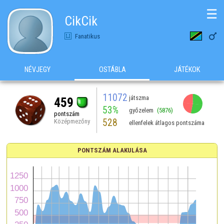
☰
CikCik

Fanatikus
NÉVJEGY
OSTÁBLA
JÁTÉKOK
11072
játszma
459
53%
győzelem
(5876)
pontszám
528
Középmezőny
ellenfelek átlagos pontszáma
PONTSZÁM ALAKULÁSA