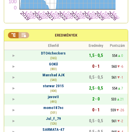


EREDMÉNYEK
Ellenfél
Eredmény
Pontszám
DTO4checkers
1,5 - 0,5
554
0
(365)
GOKÚ
0 - 1
560
-6
(833)
Manshad AJK
0,5 - 0,5
561
-1
(540)
starwar 2015
2,5 - 0,5
554
7
(404)
javovII
2 - 0
533
21
(495)
momo187nc
0 - 1
559
-26
(301)
Jul_f_79
0,5 - 0,5
561
-2
(526)
SARMATA-47
0,5 - 0,5
565
-4