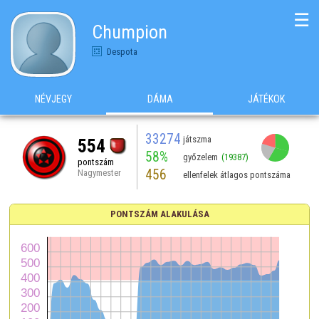
☰
Chumpion
Despota
NÉVJEGY
DÁMA
JÁTÉKOK
33274
játszma
554
58%
győzelem
(19387)
pontszám
456
Nagymester
ellenfelek átlagos pontszáma
PONTSZÁM ALAKULÁSA