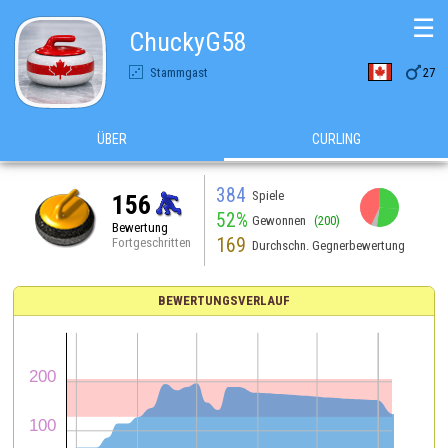
☰
ChuckyG58

Stammgast
27
ÜBER
CURLING
384
Spiele
156
52%
Gewonnen
(200)
Bewertung
169
Fortgeschritten
Durchschn. Gegnerbewertung
BEWERTUNGSVERLAUF