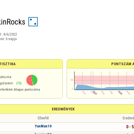
inRocks
t:
4/6/2022
ine:
6 napja
TISZTIKA
PONTSZÁM 
játszma
győzelem
(73)
ellenfelek átlagos pontszáma
EREDMÉNYEK
Ellenfél
Eredmé
YanMan10
0 - 5