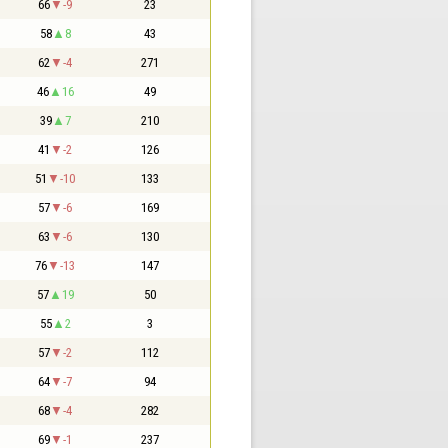
66
-9
23
58
8
43
62
-4
271
46
16
49
39
7
210
41
-2
126
51
-10
133
57
-6
169
63
-6
130
76
-13
147
57
19
50
55
2
3
57
-2
112
64
-7
94
68
-4
282
69
-1
237