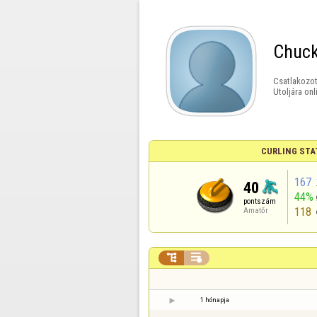
Chuck
Csatlakozot
Utoljára onl
CURLING STA
167
40
44%
pontszám
118
Amatőr


1 hónapja