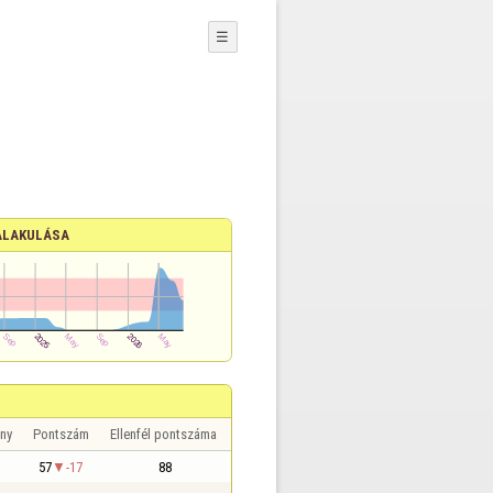
☰
ALAKULÁSA
ny
Pontszám
Ellenfél pontszáma
57
-17
88