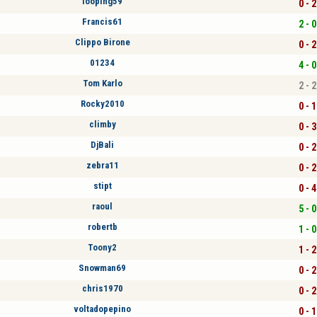
looping59
0 - 2
Francis61
2 - 0
Clippo Birone
0 - 2
01234
4 - 0
Tom Karlo
2 - 2
Rocky2010
0 - 1
climby
0 - 3
DjBali
0 - 2
zebra11
0 - 2
stipt
0 - 4
raoul
5 - 0
robertb
1 - 0
Toony2
1 - 2
Snowman69
0 - 2
chris1970
0 - 2
voltadopepino
0 - 1