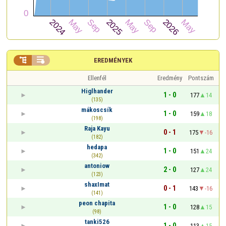


EREDMÉNYEK
Ellenfél
Eredmény
Pontszám
Higlhander
1 - 0
177
14
(135)
mákoscsík
1 - 0
159
18
(198)
Raja Kayu
0 - 1
175
-16
(182)
hedapa
1 - 0
151
24
(342)
antoniow
2 - 0
127
24
(123)
shaxImat
0 - 1
143
-16
(141)
peon chapita
1 - 0
128
15
(98)
tanki526
1 - 0
113
15