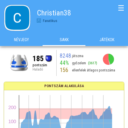
☰
Christian38
Fanatikus
NÉVJEGY
SAKK
JÁTÉKOK
8248
játszma
185
44%
győzelem
(3617)
pontszám
156
Haladó
ellenfelek átlagos pontszáma
PONTSZÁM ALAKULÁSA